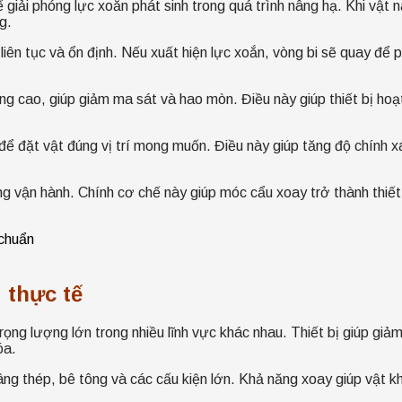
iải phóng lực xoắn phát sinh trong quá trình nâng hạ. Khi vật n
g.
liên tục và ổn định. Nếu xuất hiện lực xoắn, vòng bi sẽ quay để 
g cao, giúp giảm ma sát và hao mòn. Điều này giúp thiết bị hoạt
 để đặt vật đúng vị trí mong muốn. Điều này giúp tăng độ chính x
 vận hành. Chính cơ chế này giúp móc cẩu xoay trở thành thiết b
 thực tế
g lượng lớn trong nhiều lĩnh vực khác nhau. Thiết bị giúp giảm l
óa.
thép, bê tông và các cấu kiện lớn. Khả năng xoay giúp vật khôn