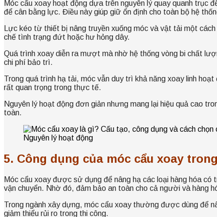
Móc cẩu xoay hoạt động dựa trên nguyên lý quay quanh trục để g
để cân bằng lực. Điều này giúp giữ ổn định cho toàn bộ hệ thốn
Lực kéo từ thiết bị nâng truyền xuống móc và vật tải một cách 
chế tình trạng đứt hoặc hư hỏng dây.
Quá trình xoay diễn ra mượt mà nhờ hệ thống vòng bi chất lượn
chi phí bảo trì.
Trong quá trình hạ tải, móc vẫn duy trì khả năng xoay linh hoạt
rất quan trọng trong thực tế.
Nguyên lý hoạt động đơn giản nhưng mang lại hiệu quả cao trong
toàn.
Nguyên lý hoạt động
5. Công dụng của móc cẩu xoay trong
Móc cẩu xoay được sử dụng để nâng hạ các loại hàng hóa có trọn
vận chuyển. Nhờ đó, đảm bảo an toàn cho cả người và hàng h
Trong ngành xây dựng, móc cẩu xoay thường được dùng để nâng 
giảm thiểu rủi ro trong thi công.