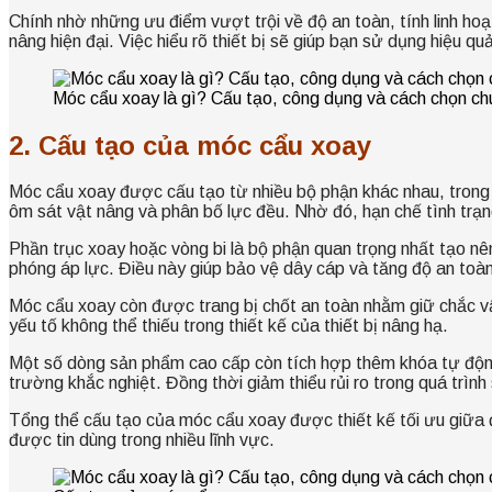
Chính nhờ những ưu điểm vượt trội về độ an toàn, tính linh ho
nâng hiện đại. Việc hiểu rõ thiết bị sẽ giúp bạn sử dụng hiệu q
Móc cẩu xoay là gì? Cấu tạo, công dụng và cách chọn ch
2. Cấu tạo của móc cẩu xoay
Móc cẩu xoay được cấu tạo từ nhiều bộ phận khác nhau, trong 
ôm sát vật nâng và phân bố lực đều. Nhờ đó, hạn chế tình trạng
Phần trục xoay hoặc vòng bi là bộ phận quan trọng nhất tạo nên
phóng áp lực. Điều này giúp bảo vệ dây cáp và tăng độ an toàn
Móc cẩu xoay còn được trang bị chốt an toàn nhằm giữ chắc vật
yếu tố không thể thiếu trong thiết kế của thiết bị nâng hạ.
Một số dòng sản phẩm cao cấp còn tích hợp thêm khóa tự động 
trường khắc nghiệt. Đồng thời giảm thiểu rủi ro trong quá trình
Tổng thể cấu tạo của móc cẩu xoay được thiết kế tối ưu giữa độ
được tin dùng trong nhiều lĩnh vực.