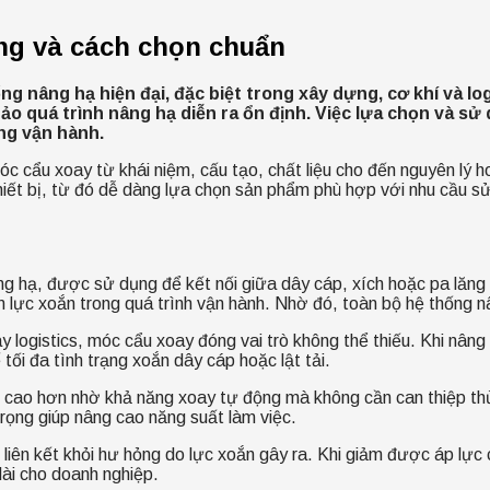
ụng và cách chọn chuẩn
ng nâng hạ hiện đại, đặc biệt trong xây dựng, cơ khí và lo
 bảo quá trình nâng hạ diễn ra ổn định. Việc lựa chọn và 
ong vận hành.
móc cẩu xoay từ khái niệm, cấu tạo, chất liệu cho đến nguyên lý 
thiết bị, từ đó dễ dàng lựa chọn sản phẩm phù hợp với nhu cầu s
âng hạ, được sử dụng để kết nối giữa dây cáp, xích hoặc pa lăn
iảm lực xoắn trong quá trình vận hành. Nhờ đó, toàn bộ hệ thống 
 logistics, móc cẩu xoay đóng vai trò không thể thiếu. Khi nâng
tối đa tình trạng xoắn dây cáp hoặc lật tải.
 cao hơn nhờ khả năng xoay tự động mà không cần can thiệp thủ
 trọng giúp nâng cao năng suất làm việc.
n liên kết khỏi hư hỏng do lực xoắn gây ra. Khi giảm được áp lực
dài cho doanh nghiệp.