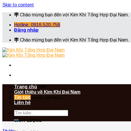
Skip to content
Chào mừng bạn đến với Kim Khí Tổng Hợp Đại Nam.
Hotline: 0916.520.756
Đăng nhập
Chào mừng bạn đến với Kim Khí Tổng Hợp Đại Nam.
Trang chủ
GIAO HÀNG 24H
Giới thiệu về Kim Khí Đại Nam
Tin tức
Với đơn hàng trên 1.000.000 đ
Liên hệ
CHẤT LƯỢNG
Tin tức