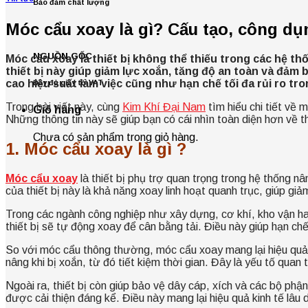
Bảo đảm chất lượng
Móc cẩu xoay là gì? Cấu tạo, công d
NGUỒN GỐC
Móc cẩu xoay là thiết bị không thể thiếu trong các hệ thố
thiết bị này giúp giảm lực xoắn, tăng độ an toàn và đảm
cao hiệu suất làm việc cũng như hạn chế tối đa rủi ro tr
Đầy đủ giấy tờ VAT
Trong bài viết này, cùng
Kim Khí Đại Nam
tìm hiểu chi tiết về 
Giỏ hàng
Những thông tin này sẽ giúp bạn có cái nhìn toàn diện hơn về 
Chưa có sản phẩm trong giỏ hàng.
1. Móc cẩu xoay là gì ?
Móc cẩu xoay
là thiết bị phụ trợ quan trọng trong hệ thống n
của thiết bị này là khả năng xoay linh hoạt quanh trục, giúp g
Trong các ngành công nghiệp như xây dựng, cơ khí, kho vận hay
thiết bị sẽ tự động xoay để cân bằng tải. Điều này giúp hạn chế 
So với móc cẩu thông thường, móc cẩu xoay mang lại hiệu quả
nâng khi bị xoắn, từ đó tiết kiệm thời gian. Đây là yếu tố quan
Ngoài ra, thiết bị còn giúp bảo vệ dây cáp, xích và các bộ phậ
được cải thiện đáng kể. Điều này mang lại hiệu quả kinh tế lâu 