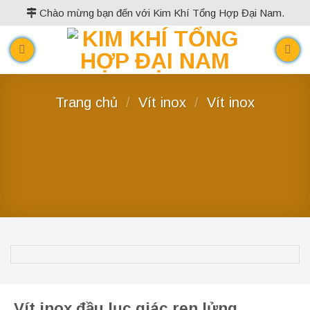
Skip
Chào mừng bạn đến với Kim Khí Tổng Hợp Đại Nam.
to
content
Trang chủ
/
Vít inox
/
Vít inox
Vít inox đầu lục giác ren lửng