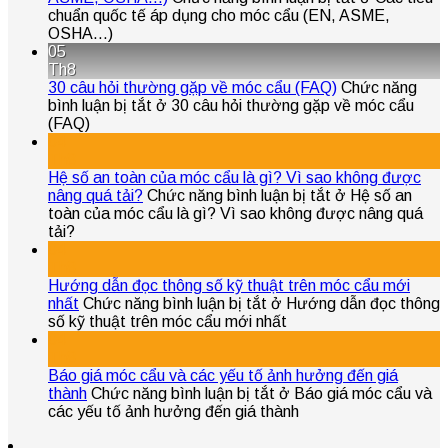
chuẩn quốc tế áp dụng cho móc cẩu (EN, ASME,
OSHA…)
05
Th8
30 câu hỏi thường gặp về móc cẩu (FAQ)
Chức năng
bình luận bị tắt
ở 30 câu hỏi thường gặp về móc cẩu
(FAQ)
04
Th8
Hệ số an toàn của móc cẩu là gì? Vì sao không được
nâng quá tải?
Chức năng bình luận bị tắt
ở Hệ số an
toàn của móc cẩu là gì? Vì sao không được nâng quá
tải?
04
Th8
Hướng dẫn đọc thông số kỹ thuật trên móc cẩu mới
nhất
Chức năng bình luận bị tắt
ở Hướng dẫn đọc thông
số kỹ thuật trên móc cẩu mới nhất
04
Th8
Báo giá móc cẩu và các yếu tố ảnh hưởng đến giá
thành
Chức năng bình luận bị tắt
ở Báo giá móc cẩu và
các yếu tố ảnh hưởng đến giá thành