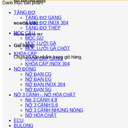
Bảo đảm chất lượng
Danh mục sản phẩm
TĂNG ĐƠ
TĂNG ĐƠ GANG
TĂNG ĐƠ INOX 304
NGUỒN GỐC
TĂNG ĐƠ THÉP
MÓC CẨU
Đầy đủ giấy tờ VAT
MÓC GÙ
MÓC LƯỠI GÀ
Giỏ hàng
MÓC LƯỠI GÀ CHỐT
KHÓA CÁP
Chưa có sản phẩm trong giỏ hàng.
KHÓA CÁP GANG
KHÓA CÁP INOX 304
NỞ ĐÓNG
NỞ ĐẠN CG
NỞ ĐẠN EG
NỞ ĐẠN INOX 304
NỞ ĐẠN SG
NỞ 3 CÁNH – NỞ HÓA CHẤT
Nở 3 CÁNH 4.8
NỞ 3 CÁNH 5.6
NỞ 3 CÁNH NHÚNG NÓNG
NỞ HÓA CHẤT
ECU
BULONG