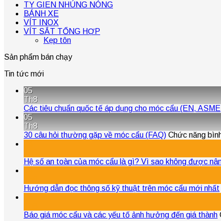
TY GIEN NHÚNG NÓNG
BÁNH XE
VÍT INOX
VÍT SẮT TỔNG HỢP
Kẹp tôn
Sản phẩm bán chạy
Tin tức mới
05
Th8
Các tiêu chuẩn quốc tế áp dụng cho móc cẩu (EN, AS
05
Th8
30 câu hỏi thường gặp về móc cẩu (FAQ)
Chức năng bình 
04
Th8
Hệ số an toàn của móc cẩu là gì? Vì sao không được nân
04
Th8
Hướng dẫn đọc thông số kỹ thuật trên móc cẩu mới nhất
04
Th8
Báo giá móc cẩu và các yếu tố ảnh hưởng đến giá thành