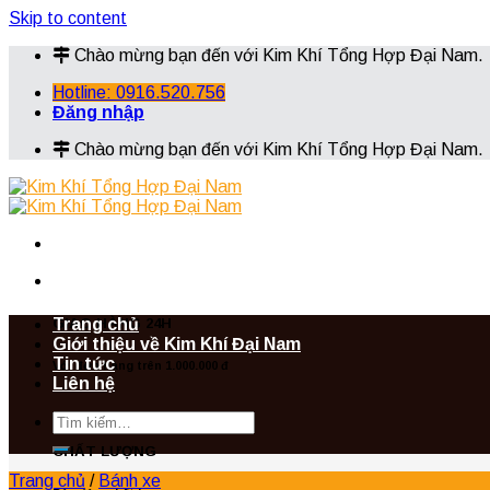
Skip to content
Chào mừng bạn đến với Kim Khí Tổng Hợp Đại Nam.
Hotline: 0916.520.756
Đăng nhập
Chào mừng bạn đến với Kim Khí Tổng Hợp Đại Nam.
Trang chủ
GIAO HÀNG 24H
Giới thiệu về Kim Khí Đại Nam
Tin tức
Với đơn hàng trên 1.000.000 đ
Liên hệ
CHẤT LƯỢNG
Trang chủ
/
Bánh xe