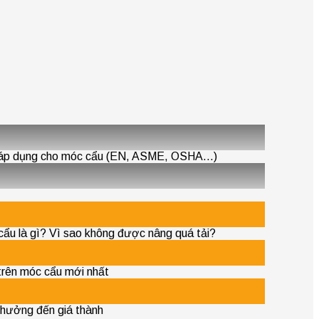
ế áp dụng cho móc cẩu (EN, ASME, OSHA…)
ẩu là gì? Vì sao không được nâng quá tải?
trên móc cẩu mới nhất
 hưởng đến giá thành