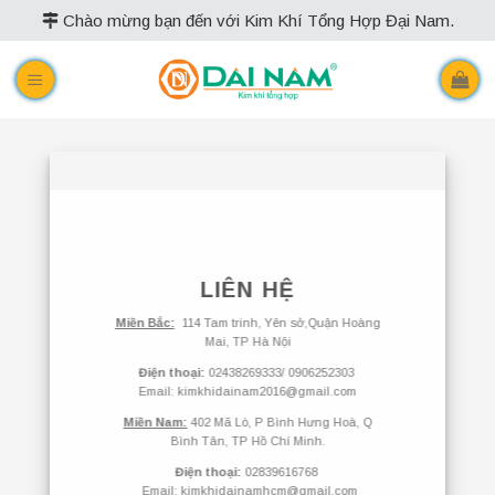
Skip
Chào mừng bạn đến với Kim Khí Tổng Hợp Đại Nam.
to
content
LIÊN HỆ
Miền Bắc:
114 Tam trinh, Yên sở,Quận Hoàng
Mai, TP Hà Nội
Điện thoại:
02438269333/ 0906252303
Email: kimkhidainam2016@gmail.com
Miền Nam:
402 Mã Lò, P Bình Hưng Hoà, Q
Bình Tân, TP Hồ Chí Minh.
Điện thoại:
02839616768
Email:
kimkhidainamhcm@gmail.com