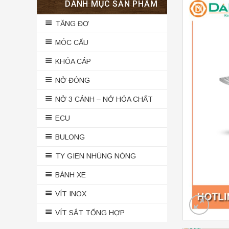
DANH MỤC SẢN PHẨM
TĂNG ĐƠ
MÓC CẨU
KHÓA CÁP
NỞ ĐÓNG
NỞ 3 CÁNH – NỞ HÓA CHẤT
ECU
BULONG
TY GIEN NHÚNG NÓNG
BÁNH XE
VÍT INOX
VÍT SẮT TỔNG HỢP