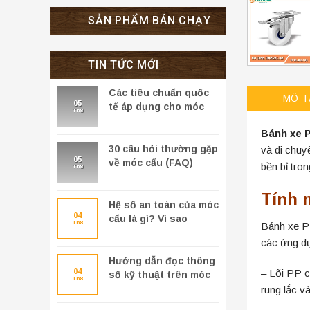
SẢN PHẨM BÁN CHẠY
TIN TỨC MỚI
Các tiêu chuẩn quốc
MÔ T
05
tế áp dụng cho móc
Th8
cẩu (EN, ASME,
Bánh xe 
OSHA…)
30 câu hỏi thường gặp
và di chuy
05
về móc cẩu (FAQ)
bền bỉ tro
Th8
Tính 
Hệ số an toàn của móc
04
cẩu là gì? Vì sao
Th8
Bánh xe PP
không được nâng quá
các ứng d
tải?
Hướng dẫn đọc thông
– Lõi PP c
04
số kỹ thuật trên móc
Th8
cẩu mới nhất
rung lắc và