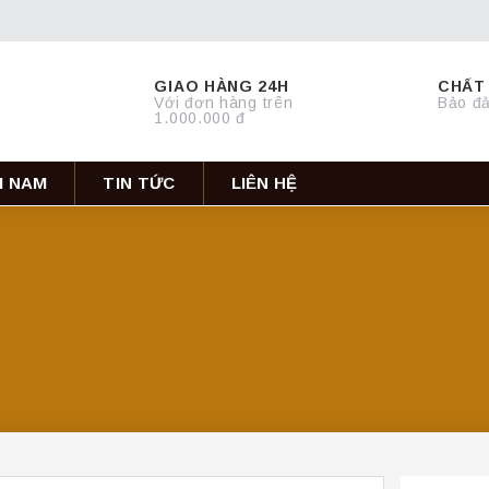
GIAO HÀNG 24H
CHẤT
Với đơn hàng trên
Bảo đả
1.000.000 đ
ẠI NAM
TIN TỨC
LIÊN HỆ