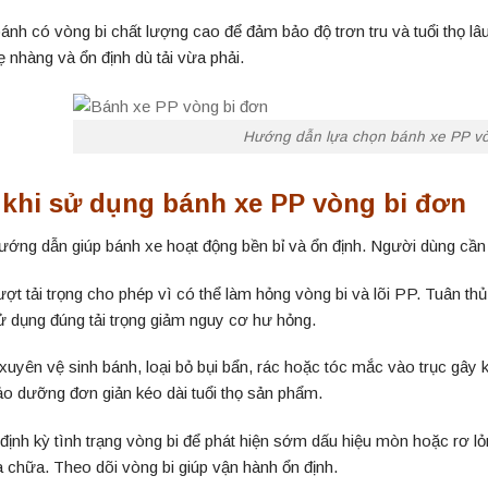
bánh có vòng bi chất lượng cao để đảm bảo độ trơn tru và tuổi thọ lâu 
 nhàng và ổn định dù tải vừa phải.
Hướng dẫn lựa chọn bánh xe PP vò
 khi sử dụng bánh xe PP vòng bi đơn
ướng dẫn giúp bánh xe hoạt động bền bỉ và ổn định. Người dùng cần 
ợt tải trọng cho phép vì có thể làm hỏng vòng bi và lõi PP. Tuân thủ
ử dụng đúng tải trọng giảm nguy cơ hư hỏng.
uyên vệ sinh bánh, loại bỏ bụi bẩn, rác hoặc tóc mắc vào trục gây kẹ
ảo dưỡng đơn giản kéo dài tuổi thọ sản phẩm.
 định kỳ tình trạng vòng bi để phát hiện sớm dấu hiệu mòn hoặc rơ lỏ
a chữa. Theo dõi vòng bi giúp vận hành ổn định.