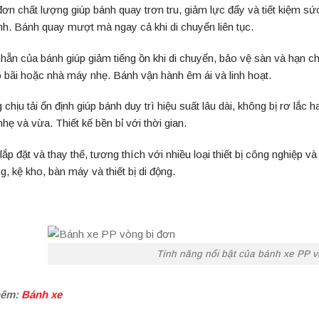
đơn chất lượng giúp bánh quay trơn tru, giảm lực đẩy và tiết kiệm sứ
nh. Bánh quay mượt mà ngay cả khi di chuyển liên tục.
hẵn của bánh giúp giảm tiếng ồn khi di chuyển, bảo vệ sàn và hạn c
 bãi hoặc nhà máy nhẹ. Bánh vận hành êm ái và linh hoạt.
 chịu tải ổn định giúp bánh duy trì hiệu suất lâu dài, không bị rơ lắ
hẹ và vừa. Thiết kế bền bỉ với thời gian.
lắp đặt và thay thế, tương thích với nhiều loại thiết bị công nghiệp
g, kệ kho, bàn máy và thiết bị di động.
Tính năng nổi bật của bánh xe PP v
hêm:
Bánh xe