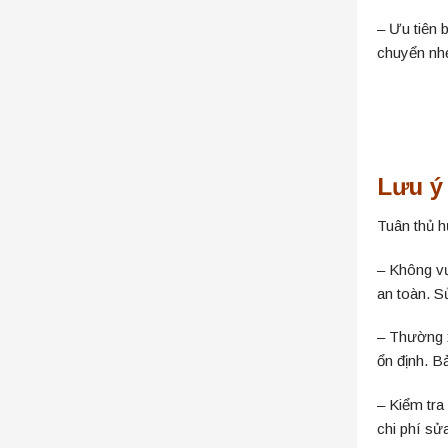
– Ưu tiên 
chuyển nhẹ
Lưu ý
Tuân thủ h
– Không vư
an toàn. S
– Thường x
ổn định. B
– Kiểm tra
chi phí sử