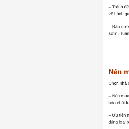
– Tránh để
vệ bánh giú
– Bảo dưỡn
sớm. Tuân 
Nên m
Chọn nhà c
– Nên mua 
bảo chất l
– Ưu tiên 
đúng loại 