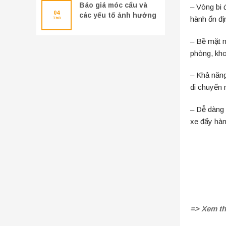
Báo giá móc cẩu và
– Vòng bi 
04
các yếu tố ảnh hưởng
hành ổn đị
Th8
đến giá thành
– Bề mặt n
phòng, kho
– Khả năng
di chuyển n
– Dễ dàng 
xe đẩy hàn
=> Xem t