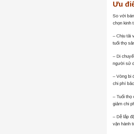
Ưu đi
So với bán
chọn kinh 
– Chịu tải
tuổi thọ s
– Di chuyể
người sử d
– Vòng bi 
chi phí bả
– Tuổi thọ 
giảm chi ph
– Dễ lắp đặ
vận hành t