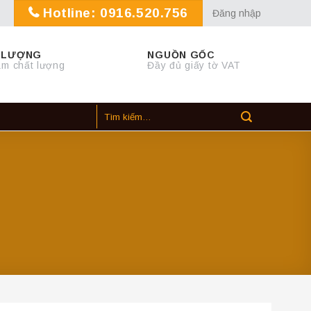
Hotline: 0916.520.756
Đăng nhập
 LƯỢNG
NGUỒN GỐC
m chất lượng
Đầy đủ giấy tờ VAT