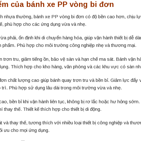
ểm của bánh xe PP vòng bi đơn
h nhựa thường, bánh xe PP vòng bi đơn có độ bền cao hơn, chịu lự
tế, phù hợp cho các ứng dụng vừa và nhẹ.
 vừa phải, ổn định khi di chuyển hàng hóa, giúp vận hành thiết bị dễ 
ản phẩm. Phù hợp cho môi trường công nghiệp nhẹ và thương mại.
n trơn tru, giảm tiếng ồn, bảo vệ sàn và hạn chế ma sát. Bánh vận 
ụng. Thích hợp cho kho hàng, văn phòng và các khu vực có sàn nh
đơn chất lượng cao giúp bánh quay trơn tru và bền bỉ. Giảm lực đẩy v
o trì. Phù hợp sử dụng lâu dài trong môi trường vừa và nhẹ.
cao, bền bỉ khi vận hành liên tục, không bị rơ lắc hoặc hư hỏng sớm. 
í thay thế. Thiết kế thích hợp cho thiết bị di động.
t và thay thế, tương thích với nhiều loại thiết bị công nghiệp và thươ
ối ưu cho mọi ứng dụng.