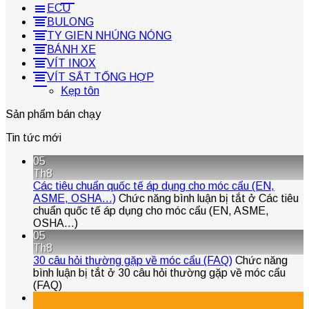
ECU
BULONG
TY GIEN NHÚNG NÓNG
BÁNH XE
VÍT INOX
VÍT SẮT TỔNG HỢP
Kẹp tôn
Sản phẩm bán chạy
Tin tức mới
05
Th8
Các tiêu chuẩn quốc tế áp dụng cho móc cẩu (EN,
ASME, OSHA…)
Chức năng bình luận bị tắt
ở Các tiêu
chuẩn quốc tế áp dụng cho móc cẩu (EN, ASME,
OSHA…)
05
Th8
30 câu hỏi thường gặp về móc cẩu (FAQ)
Chức năng
bình luận bị tắt
ở 30 câu hỏi thường gặp về móc cẩu
(FAQ)
04