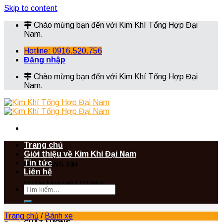
Skip to content
Chào mừng bạn đến với Kim Khí Tổng Hợp Đại
Nam.
Hotline: 0916.520.756
Đăng nhập
Chào mừng bạn đến với Kim Khí Tổng Hợp Đại
Nam.
Trang chủ
Giới thiệu về Kim Khí Đại Nam
Tin tức
GIAO HÀNG 24H
Liên hệ
Với đơn hàng trên 1.000.000 đ
Trang chủ
/
Bánh xe