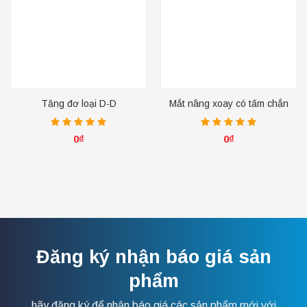
Tăng đơ loại D-D
Mắt nâng xoay có tấm chắn
YD094
0
₫
0
₫
Đăng ký nhận báo giá sản
phẩm
hãy đăng ký để nhận báo giá các sản phẩm mới với