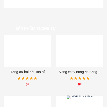
SẢN PHẨM TƯƠNG TỰ
Tăng đơ hai đầu ma ní
Vòng xoay nâng đa năng –
loại kết cấu YD0832
0
₫
0
₫