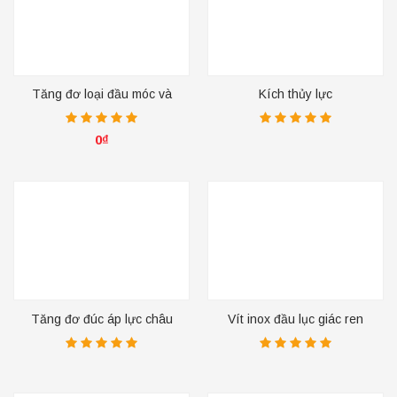
Tăng đơ loại đầu móc và
Kích thủy lực
mắt
0
₫
Tăng đơ đúc áp lực châu
Vít inox đầu lục giác ren
Âu, hợp kim kẽm, mạ kẽm
suốt