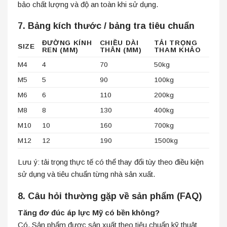
bảo chất lượng và độ an toàn khi sử dụng.
7. Bảng kích thước / bảng tra tiêu chuẩn
ĐƯỜNG KÍNH
CHIỀU DÀI
TẢI TRỌNG
SIZE
REN (MM)
THÂN (MM)
THAM KHẢO
M4
4
70
50kg
M5
5
90
100kg
M6
6
110
200kg
M8
8
130
400kg
M10
10
160
700kg
M12
12
190
1500kg
Lưu ý: tải trọng thực tế có thể thay đổi tùy theo điều kiện
sử dụng và tiêu chuẩn từng nhà sản xuất.
8. Câu hỏi thường gặp về sản phẩm (FAQ)
Tăng đơ đúc áp lực Mỹ có bền không?
Có. Sản phẩm được sản xuất theo tiêu chuẩn kỹ thuật